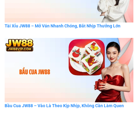
Tài Xỉu JW88 – Mở Ván Nhanh Chóng, Bắt Nhịp Thưởng Lớn
Bầu Cua JW88 – Vào Là Theo Kịp Nhịp, Không Cần Làm Quen