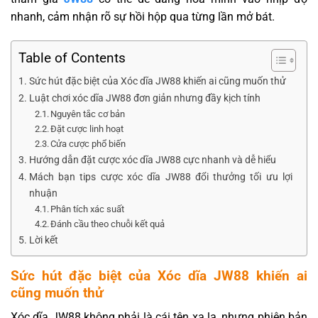
nhanh, cảm nhận rõ sự hồi hộp qua từng lần mở bát.
Table of Contents
Sức hút đặc biệt của Xóc dĩa JW88 khiến ai cũng muốn thử
Luật chơi xóc dĩa JW88 đơn giản nhưng đầy kịch tính
Nguyên tắc cơ bản
Đặt cược linh hoạt
Cửa cược phổ biến
Hướng dẫn đặt cược xóc dĩa JW88 cực nhanh và dễ hiểu
Mách bạn tips cược xóc dĩa JW88 đổi thưởng tối ưu lợi
nhuận
Phân tích xác suất
Đánh cầu theo chuỗi kết quả
Lời kết
Sức hút đặc biệt của Xóc dĩa JW88 khiến ai
cũng muốn thử
Xóc dĩa JW88 không phải là cái tên xa lạ, nhưng phiên bản