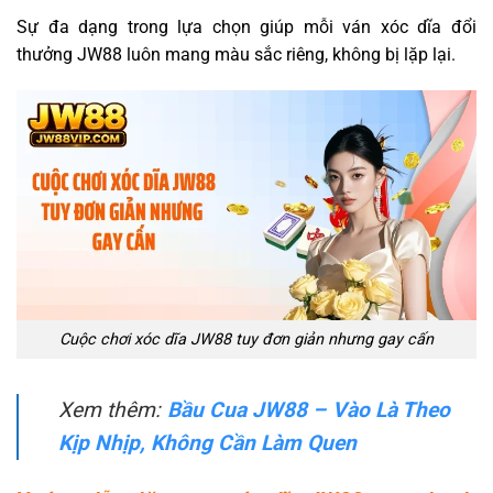
Sự đa dạng trong lựa chọn giúp mỗi ván xóc dĩa đổi
thưởng JW88 luôn mang màu sắc riêng, không bị lặp lại.
Cuộc chơi xóc dĩa JW88 tuy đơn giản nhưng gay cấn
Xem thêm:
Bầu Cua JW88 – Vào Là Theo
Kịp Nhịp, Không Cần Làm Quen