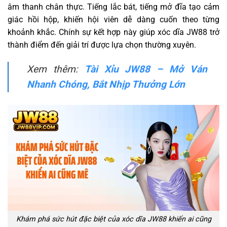
âm thanh chân thực. Tiếng lắc bát, tiếng mở đĩa tạo cảm
giác hồi hộp, khiến hội viên dễ dàng cuốn theo từng
khoảnh khắc. Chính sự kết hợp này giúp xóc dĩa JW88 trở
thành điểm đến giải trí được lựa chọn thường xuyên.
Xem thêm:
Tài Xỉu JW88 – Mở Ván
Nhanh Chóng, Bắt Nhịp Thưởng Lớn
Khám phá sức hút đặc biệt của xóc dĩa JW88 khiến ai cũng