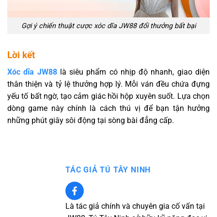
Gợi ý chiến thuật cược xóc dĩa JW88 đổi thưởng bất bại
Lời kết
Xóc dĩa JW88
là siêu phẩm có nhịp độ nhanh, giao diện
thân thiện và tỷ lệ thưởng hợp lý. Mỗi ván đều chứa đựng
yếu tố bất ngờ, tạo cảm giác hồi hộp xuyên suốt. Lựa chọn
dòng game này chính là cách thú vị để bạn tận hưởng
những phút giây sôi động tại sòng bài đẳng cấp.
TÁC GIẢ TÚ TÂY NINH
Là tác giả chính và chuyên gia cố vấn tại