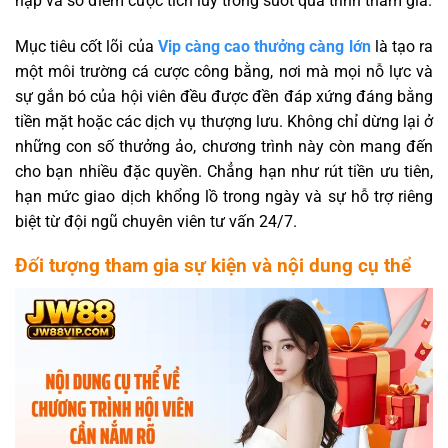
nạp và số điểm cược tích lũy trong suốt quá trình tham gia.
Mục tiêu cốt lõi của
Vip càng cao thưởng càng lớn
là tạo ra
một môi trường cá cược công bằng, nơi mà mọi nỗ lực và
sự gắn bó của hội viên đều được đền đáp xứng đáng bằng
tiền mặt hoặc các dịch vụ thượng lưu. Không chỉ dừng lại ở
những con số thưởng ảo, chương trình này còn mang đến
cho bạn nhiều đặc quyền. Chẳng hạn như rút tiền ưu tiên,
hạn mức giao dịch khổng lồ trong ngày và sự hỗ trợ riêng
biệt từ đội ngũ chuyên viên tư vấn 24/7.
Đối tượng tham gia sự kiện và nội dung cụ thể