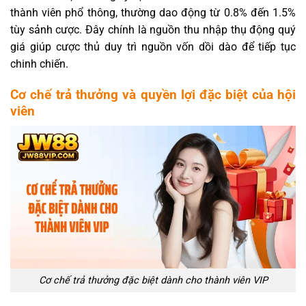
thành viên phổ thông, thường dao động từ 0.8% đến 1.5%
tùy sảnh cược. Đây chính là nguồn thu nhập thụ động quý
giá giúp cược thủ duy trì nguồn vốn dồi dào để tiếp tục
chinh chiến.
Cơ chế trả thưởng và quyền lợi đặc biệt của hội
viên
Cơ chế trả thưởng đặc biệt dành cho thành viên VIP