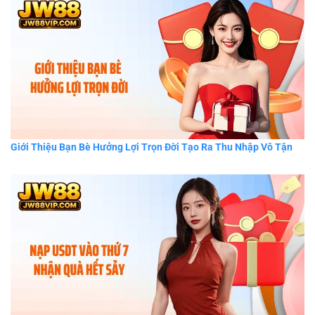
Giới Thiệu Bạn Bè Hưởng Lợi Trọn Đời Tạo Ra Thu Nhập Vô Tận