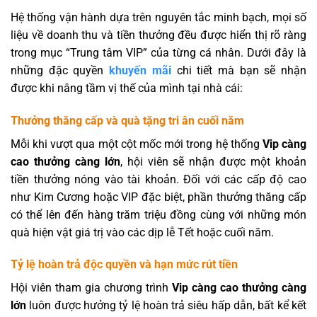
Hệ thống vận hành dựa trên nguyên tắc minh bạch, mọi số
liệu về doanh thu và tiền thưởng đều được hiển thị rõ ràng
trong mục “Trung tâm VIP” của từng cá nhân. Dưới đây là
những đặc quyền
khuyến mãi
chi tiết mà bạn sẽ nhận
được khi nâng tầm vị thế của mình tại nhà cái:
Thưởng thăng cấp và quà tặng tri ân cuối năm
Mỗi khi vượt qua một cột mốc mới trong hệ thống
Vip càng
cao thưởng càng lớn
, hội viên sẽ nhận được một khoản
tiền thưởng nóng vào tài khoản. Đối với các cấp độ cao
như Kim Cương hoặc VIP đặc biệt, phần thưởng thăng cấp
có thể lên đến hàng trăm triệu đồng cùng với những món
quà hiện vật giá trị vào các dịp lễ Tết hoặc cuối năm.
Tỷ lệ hoàn trả độc quyền và hạn mức rút tiền
Hội viên tham gia chương trình
Vip càng cao thưởng càng
lớn
luôn được hưởng tỷ lệ hoàn trả siêu hấp dẫn, bất kể kết