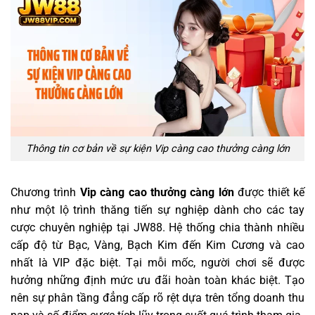
Thông tin cơ bản về sự kiện Vip càng cao thưởng càng lớn
Chương trình
Vip càng cao thưởng càng lớn
được thiết kế
như một lộ trình thăng tiến sự nghiệp dành cho các tay
cược chuyên nghiệp tại JW88. Hệ thống chia thành nhiều
cấp độ từ Bạc, Vàng, Bạch Kim đến Kim Cương và cao
nhất là VIP đặc biệt. Tại mỗi mốc, người chơi sẽ được
hưởng những định mức ưu đãi hoàn toàn khác biệt. Tạo
nên sự phân tầng đẳng cấp rõ rệt dựa trên tổng doanh thu