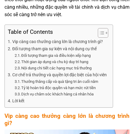
càng nhiều, những đặc quyền về tài chính và dịch vụ chăm
sóc sẽ càng trở nên ưu việt.
Table of Contents
Vip càng cao thưởng càng lớn là chương trình gì?
Đối tượng tham gia sự kiện và nội dung cụ thể
Đối tượng tham gia và điều kiện xếp hạng
Thời gian áp dụng và chu kỳ duy trì hạng
Nội dung chi tiết các hạng mục trả thưởng
Cơ chế trả thưởng và quyền lợi đặc biệt của hội viên
Thưởng thăng cấp và quà tặng tri ân cuối năm
Tỷ lệ hoàn trả độc quyền và hạn mức rút tiền
Dịch vụ chăm sóc khách hàng cá nhân hóa
Lời kết
Vip càng cao thưởng càng lớn là chương trình
gì?