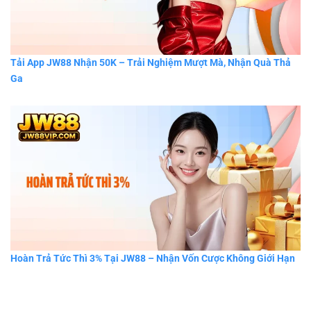
Tải App JW88 Nhận 50K – Trải Nghiệm Mượt Mà, Nhận Quà Thả
Ga
Hoàn Trả Tức Thì 3% Tại JW88 – Nhận Vốn Cược Không Giới Hạn