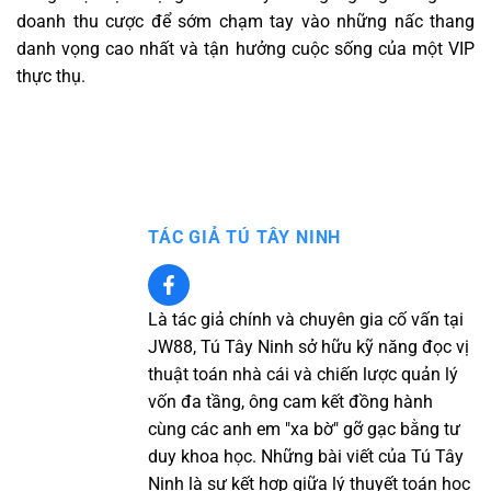
doanh thu cược để sớm chạm tay vào những nấc thang
danh vọng cao nhất và tận hưởng cuộc sống của một VIP
thực thụ.
TÁC GIẢ TÚ TÂY NINH
Là tác giả chính và chuyên gia cố vấn tại
JW88, Tú Tây Ninh sở hữu kỹ năng đọc vị
thuật toán nhà cái và chiến lược quản lý
vốn đa tầng, ông cam kết đồng hành
cùng các anh em "xa bờ" gỡ gạc bằng tư
duy khoa học. Những bài viết của Tú Tây
Ninh là sự kết hợp giữa lý thuyết toán học