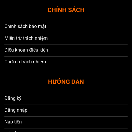
CHÍNH SÁCH
Chính sách bảo mật
Miễn trừ trách nhiệm
Điều khoản điều kiện
Chơi có trách nhiệm
HƯỚNG DẪN
Đăng ký
Đăng nhập
Nạp tiền