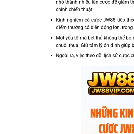
nhỏ thành nhiều lần cược để giảm thiể
chỉnh chiến thuật.
Kinh nghiệm cá cược JW88 tiếp theo
điểm thường có biến động lớn, trong 
Một yếu tố mà bet thủ không thể bỏ 
chuỗi thua. Giữ tâm lý ổn định giúp 
Ngoài ra, việc theo dõi lịch sử cược 