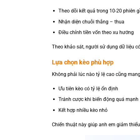
Theo dõi kết quả trong 10-20 phiên 
Nhận diện chuỗi thắng – thua
Điều chỉnh tiền vốn theo xu hướng
Theo khảo sát, người sử dụng dữ liệu có
Lựa chọn kèo phù hợp
Không phải lúc nào tỷ lệ cao cũng mang l
Ưu tiên kèo có tỷ lệ ổn định
Tránh cược khi biến động quá mạnh
Kết hợp nhiều kèo nhỏ
Chiến thuật này giúp anh em giảm thiểu r