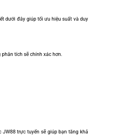
ết dưới đây giúp tối ưu hiệu suất và duy
g phân tích sẽ chính xác hơn.
 JW88 trực tuyến sẽ giúp bạn tăng khả