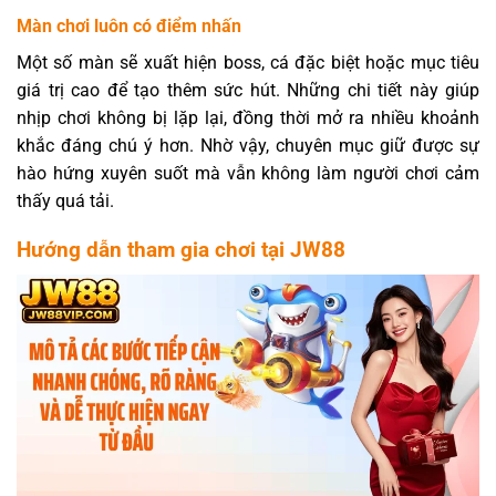
Màn chơi luôn có điểm nhấn
Một số màn sẽ xuất hiện boss, cá đặc biệt hoặc mục tiêu
giá trị cao để tạo thêm sức hút. Những chi tiết này giúp
nhịp chơi không bị lặp lại, đồng thời mở ra nhiều khoảnh
khắc đáng chú ý hơn. Nhờ vậy, chuyên mục giữ được sự
hào hứng xuyên suốt mà vẫn không làm người chơi cảm
thấy quá tải.
Hướng dẫn tham gia chơi tại JW88