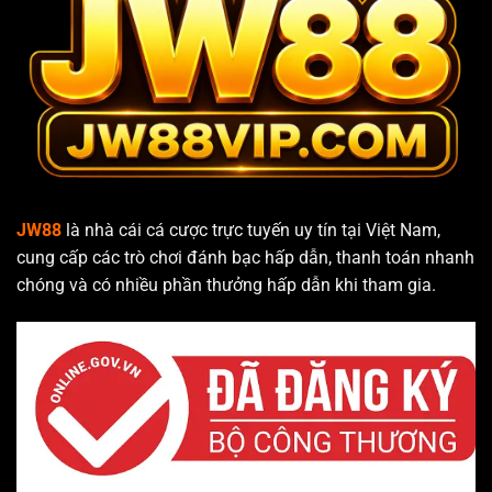
JW88
là nhà cái cá cược trực tuyến uy tín tại Việt Nam,
cung cấp các trò chơi đánh bạc hấp dẫn, thanh toán nhanh
chóng và có nhiều phần thưởng hấp dẫn khi tham gia.