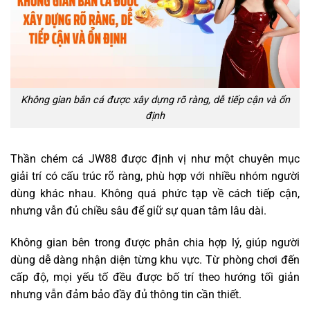
Không gian bắn cá được xây dựng rõ ràng, dễ tiếp cận và ổn
định
Thần chém cá JW88 được định vị như một chuyên mục
giải trí có cấu trúc rõ ràng, phù hợp với nhiều nhóm người
dùng khác nhau. Không quá phức tạp về cách tiếp cận,
nhưng vẫn đủ chiều sâu để giữ sự quan tâm lâu dài.
Không gian bên trong được phân chia hợp lý, giúp người
dùng dễ dàng nhận diện từng khu vực. Từ phòng chơi đến
cấp độ, mọi yếu tố đều được bố trí theo hướng tối giản
nhưng vẫn đảm bảo đầy đủ thông tin cần thiết.