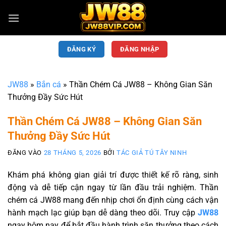
ĐĂNG KÝ
ĐĂNG NHẬP
JW88
»
Bắn cá
»
Thần Chém Cá JW88 – Không Gian Săn
Thưởng Đầy Sức Hút
Thần Chém Cá JW88 – Không Gian Săn
Thưởng Đầy Sức Hút
ĐĂNG VÀO
28 THÁNG 5, 2026
BỞI
TÁC GIẢ TÚ TÂY NINH
Khám phá không gian giải trí được thiết kế rõ ràng, sinh
động và dễ tiếp cận ngay từ lần đầu trải nghiệm. Thần
chém cá JW88 mang đến nhịp chơi ổn định cùng cách vận
hành mạch lạc giúp bạn dễ dàng theo dõi. Truy cập
JW88
ngay hôm nay để bắt đầu hành trình săn thưởng theo cách