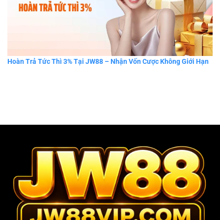
Hoàn Trả Tức Thì 3% Tại JW88 – Nhận Vốn Cược Không Giới Hạn