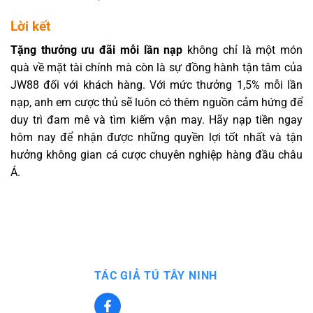
Lời kết
Tặng thưởng ưu đãi mỗi lần nạp
không chỉ là một món
quà về mặt tài chính mà còn là sự đồng hành tận tâm của
JW88 đối với khách hàng. Với mức thưởng 1,5% mỗi lần
nạp, anh em cược thủ sẽ luôn có thêm nguồn cảm hứng để
duy trì đam mê và tìm kiếm vận may. Hãy nạp tiền ngay
hôm nay để nhận được những quyền lợi tốt nhất và tận
hưởng không gian cá cược chuyên nghiệp hàng đầu châu
Á.
TÁC GIẢ TÚ TÂY NINH