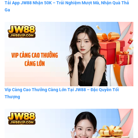
Tải App JW88 Nhận 50K – Trải Nghiệm Mượt Mà, Nhận Quà Thả
Ga
Vip Càng Cao Thưởng Càng Lớn Tại JW88 – Đặc Quyền Tối
Thượng