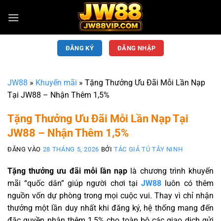
ĐĂNG KÝ
ĐĂNG NHẬP
JW88
»
Khuyến mãi
»
Tặng Thưởng Ưu Đãi Mỗi Lần Nạp
Tại JW88 – Nhận Thêm 1,5%
Tặng Thưởng Ưu Đãi Mỗi Lần Nạp Tại
JW88 – Nhận Thêm 1,5%
ĐĂNG VÀO
28 THÁNG 5, 2026
BỞI
TÁC GIẢ TÚ TÂY NINH
Tặng thưởng ưu đãi mỗi lần nạp
là chương trình khuyến
mãi “quốc dân” giúp người chơi tại
JW88
luôn có thêm
nguồn vốn dự phòng trong mọi cuộc vui. Thay vì chỉ nhận
thưởng một lần duy nhất khi đăng ký, hệ thống mang đến
đặc quyền nhận thêm 1,5% cho toàn bộ các giao dịch gửi