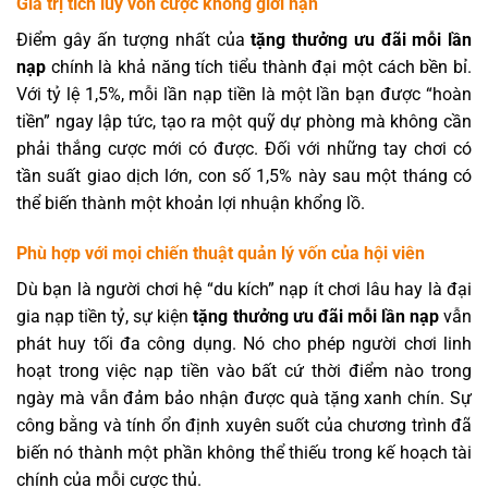
Giá trị tích lũy vốn cược không giới hạn
Điểm gây ấn tượng nhất của
tặng thưởng ưu đãi mỗi lần
nạp
chính là khả năng tích tiểu thành đại một cách bền bỉ.
Với tỷ lệ 1,5%, mỗi lần nạp tiền là một lần bạn được “hoàn
tiền” ngay lập tức, tạo ra một quỹ dự phòng mà không cần
phải thắng cược mới có được. Đối với những tay chơi có
tần suất giao dịch lớn, con số 1,5% này sau một tháng có
thể biến thành một khoản lợi nhuận khổng lồ.
Phù hợp với mọi chiến thuật quản lý vốn của hội viên
Dù bạn là người chơi hệ “du kích” nạp ít chơi lâu hay là đại
gia nạp tiền tỷ, sự kiện
tặng thưởng ưu đãi mỗi lần nạp
vẫn
phát huy tối đa công dụng. Nó cho phép người chơi linh
hoạt trong việc nạp tiền vào bất cứ thời điểm nào trong
ngày mà vẫn đảm bảo nhận được quà tặng xanh chín. Sự
công bằng và tính ổn định xuyên suốt của chương trình đã
biến nó thành một phần không thể thiếu trong kế hoạch tài
chính của mỗi cược thủ.