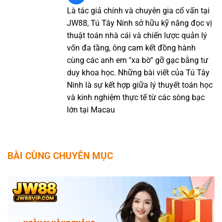
Là tác giả chính và chuyên gia cố vấn tại
JW88, Tú Tây Ninh sở hữu kỹ năng đọc vị
thuật toán nhà cái và chiến lược quản lý
vốn đa tầng, ông cam kết đồng hành
cùng các anh em "xa bờ" gỡ gạc bằng tư
duy khoa học. Những bài viết của Tú Tây
Ninh là sự kết hợp giữa lý thuyết toán học
và kinh nghiệm thực tế từ các sòng bạc
lớn tại Macau
BÀI CÙNG CHUYÊN MỤC