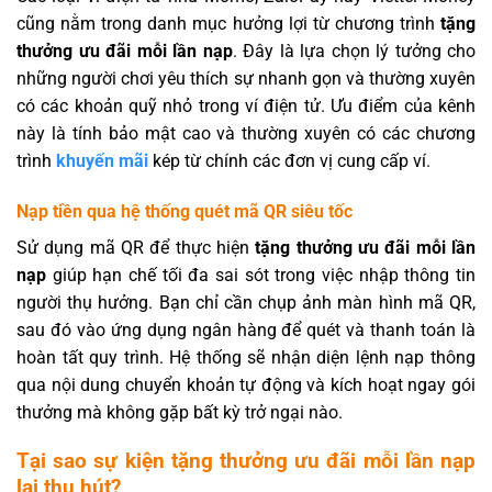
cũng nằm trong danh mục hưởng lợi từ chương trình
tặng
thưởng ưu đãi mỗi lần nạp
. Đây là lựa chọn lý tưởng cho
những người chơi yêu thích sự nhanh gọn và thường xuyên
có các khoản quỹ nhỏ trong ví điện tử. Ưu điểm của kênh
này là tính bảo mật cao và thường xuyên có các chương
trình
khuyến mãi
kép từ chính các đơn vị cung cấp ví.
Nạp tiền qua hệ thống quét mã QR siêu tốc
Sử dụng mã QR để thực hiện
tặng thưởng ưu đãi mỗi lần
nạp
giúp hạn chế tối đa sai sót trong việc nhập thông tin
người thụ hưởng. Bạn chỉ cần chụp ảnh màn hình mã QR,
sau đó vào ứng dụng ngân hàng để quét và thanh toán là
hoàn tất quy trình. Hệ thống sẽ nhận diện lệnh nạp thông
qua nội dung chuyển khoản tự động và kích hoạt ngay gói
thưởng mà không gặp bất kỳ trở ngại nào.
Tại sao sự kiện tặng thưởng ưu đãi mỗi lần nạp
lại thu hút?