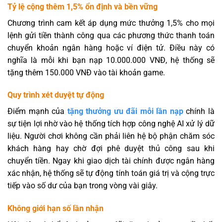
Tỷ lệ cộng thêm 1,5% ổn định và bền vững
Chương trình cam kết áp dụng mức thưởng 1,5% cho mọi
lệnh gửi tiền thành công qua các phương thức thanh toán
chuyển khoản ngân hàng hoặc ví điện tử. Điều này có
nghĩa là mỗi khi bạn nạp 10.000.000 VNĐ, hệ thống sẽ
tặng thêm 150.000 VNĐ vào tài khoản game.
Quy trình xét duyệt tự động
Điểm mạnh của
tặng thưởng ưu đãi mỗi lần nạp
chính là
sự tiện lợi nhờ vào hệ thống tích hợp công nghệ AI xử lý dữ
liệu. Người chơi không cần phải liên hệ bộ phận chăm sóc
khách hàng hay chờ đợi phê duyệt thủ công sau khi
chuyển tiền. Ngay khi giao dịch tài chính được ngân hàng
xác nhận, hệ thống sẽ tự động tính toán giá trị và cộng trực
tiếp vào số dư của bạn trong vòng vài giây.
Không giới hạn số lần nhận