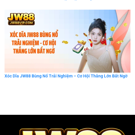
Xóc Dĩa JW88 Bùng Nổ Trải Nghiệm – Cơ Hội Thắng Lớn Bất Ngờ