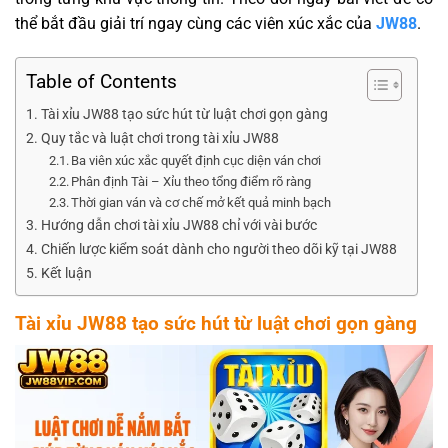
thể bắt đầu giải trí ngay cùng các viên xúc xắc của
JW88
.
Table of Contents
Tài xỉu JW88 tạo sức hút từ luật chơi gọn gàng
Quy tắc và luật chơi trong tài xỉu JW88
Ba viên xúc xắc quyết định cục diện ván chơi
Phân định Tài – Xỉu theo tổng điểm rõ ràng
Thời gian ván và cơ chế mở kết quả minh bạch
Hướng dẫn chơi tài xỉu JW88 chỉ với vài bước
Chiến lược kiểm soát dành cho người theo dõi kỹ tại JW88
Kết luận
Tài xỉu JW88 tạo sức hút từ luật chơi gọn gàng