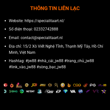
THÔNG TIN LIÊN LẠC
Website:
https://specialitaart.nl/
Số điện thoại: 02332742888
Email:
contact@specialitaart.nl
Địa chỉ: 15/2 Xô Viết Nghệ Tĩnh, Thạnh Mỹ Tây, Hồ Chí
Minh, Việt Nam
Hashtag: #jw88 #nhà_cái_jw88 #trang_chủ_jw88
#link_vào_jw88 #sòng_bạc_jw88