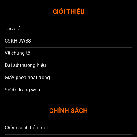
GIỚI THIỆU
Tác giả
CSKH JW88
Về chúng tôi
Đại sứ thương hiệu
Giấy phép hoạt động
Sơ đồ trang web
CHÍNH SÁCH
Chính sách bảo mật