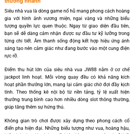
thưởng nhanh
Siêu nhà vua là dòng game nổ hũ mang phong cách hoàng
gia với hình ảnh vương miện, ngai vàng và những biểu
tượng quyền lực quen thuộc. Ngay từ giao diện đầu tiên,
bạn sẽ dễ dàng cảm nhận được sự đầu tư kỹ lưỡng trong
từng chi tiết. Âm thanh sống động kết hợp hiệu ứng ánh
sáng tạo nên cảm giác như đang bước vào một cung điện
rực rỡ.
Điểm thu hút lớn của siêu nhà vua JW88 nằm ở cơ chế
jackpot linh hoạt. Mỗi vòng quay đều có khả năng kích
hoạt phần thưởng lớn, mang lại cảm giác chờ đợi đầy kịch
tính. Theo thống kê nội bộ từ nền tảng, tỷ lệ xuất hiện
thưởng trung bình cao hơn nhiều dòng slot thông thường,
giúp tăng thêm sự hứng thú.
Không gian trò chơi được xây dựng theo phong cách cổ
điển pha hiện đại. Những biểu tượng như vua, hoàng hậu,