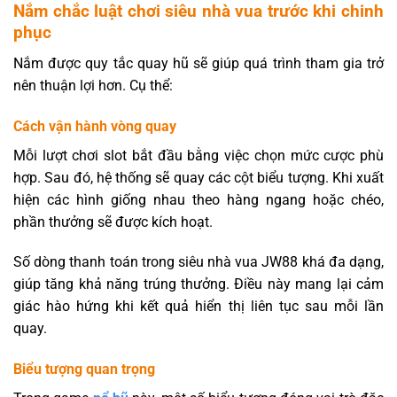
Nắm chắc luật chơi siêu nhà vua trước khi chinh
phục
Nắm được quy tắc quay hũ sẽ giúp quá trình tham gia trở
nên thuận lợi hơn. Cụ thể:
Cách vận hành vòng quay
Mỗi lượt chơi slot bắt đầu bằng việc chọn mức cược phù
hợp. Sau đó, hệ thống sẽ quay các cột biểu tượng. Khi xuất
hiện các hình giống nhau theo hàng ngang hoặc chéo,
phần thưởng sẽ được kích hoạt.
Số dòng thanh toán trong siêu nhà vua JW88 khá đa dạng,
giúp tăng khả năng trúng thưởng. Điều này mang lại cảm
giác hào hứng khi kết quả hiển thị liên tục sau mỗi lần
quay.
Biểu tượng quan trọng