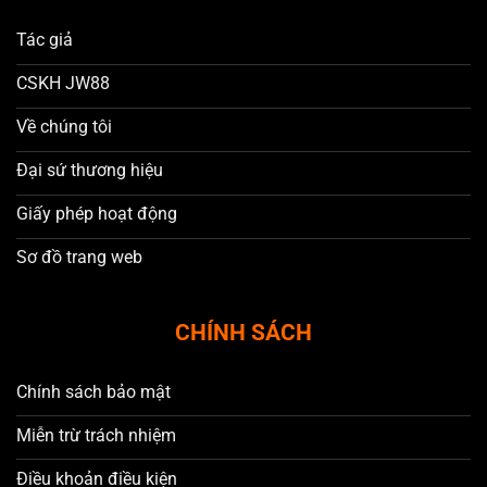
Tác giả
CSKH JW88
Về chúng tôi
Đại sứ thương hiệu
Giấy phép hoạt động
Sơ đồ trang web
CHÍNH SÁCH
Chính sách bảo mật
Miễn trừ trách nhiệm
Điều khoản điều kiện