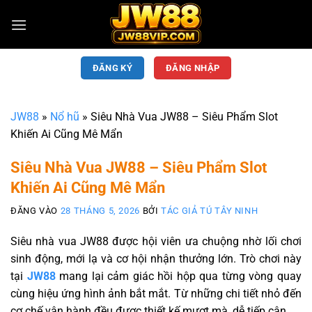
ĐĂNG KÝ
ĐĂNG NHẬP
JW88
»
Nổ hũ
»
Siêu Nhà Vua JW88 – Siêu Phẩm Slot
Khiến Ai Cũng Mê Mẩn
Siêu Nhà Vua JW88 – Siêu Phẩm Slot
Khiến Ai Cũng Mê Mẩn
ĐĂNG VÀO
28 THÁNG 5, 2026
BỞI
TÁC GIẢ TÚ TÂY NINH
Siêu nhà vua JW88 được hội viên ưa chuộng nhờ lối chơi
sinh động, mới lạ và cơ hội nhận thưởng lớn. Trò chơi này
tại
JW88
mang lại cảm giác hồi hộp qua từng vòng quay
cùng hiệu ứng hình ảnh bắt mắt. Từ những chi tiết nhỏ đến
cơ chế vận hành đều được thiết kế mượt mà, dễ tiếp cận.