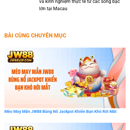
và kinh nghiệm thực tế từ các sòng bạc
lớn tại Macau
BÀI CÙNG CHUYÊN MỤC
Mèo May Mắn JW88 Bùng Nổ Jackpot Khiến Bạn Khó Rời Mắt