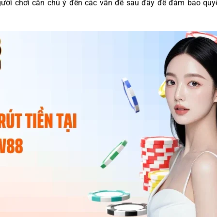
người chơi cần chú ý đến các vấn đề sau đây để đảm bảo quyền