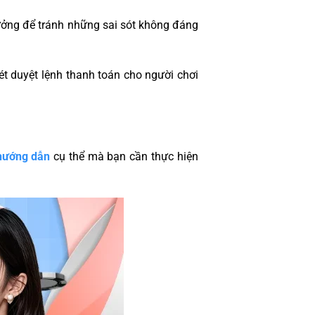
hưởng để tránh những sai sót không đáng
ét duyệt lệnh thanh toán cho người chơi
hướng dẫn
cụ thể mà bạn cần thực hiện