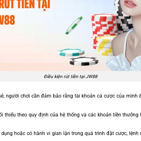
Điều kiện rút tiền tại JW88
 sẻ, người chơi cần đảm bảo rằng tài khoản cá cược của mình 
ối thiểu theo quy định của hệ thống và các khoản tiền thưởn
ụng hoặc có hành vi gian lận trong quá trình đặt cược, lệnh r