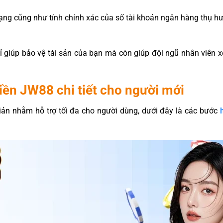
mạng cũng như tính chính xác của số tài khoản ngân hàng thụ 
ỉ giúp bảo vệ tài sản của bạn mà còn giúp đội ngũ nhân viên x
tiền JW88 chi tiết cho người mới
giản nhằm hỗ trợ tối đa cho người dùng, dưới đây là các bước