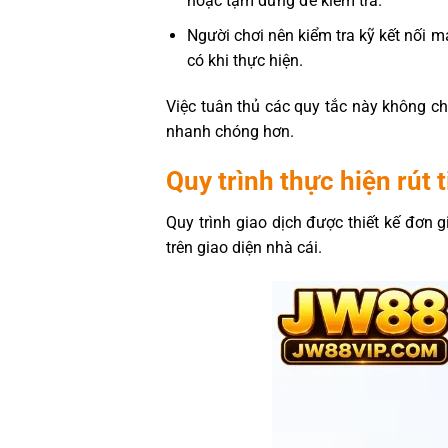
hoặc tạm dừng để kiểm tra.
Người chơi nên kiểm tra kỹ kết nối 
có khi thực hiện.
Việc tuân thủ các quy tắc này không ch
nhanh chóng hơn.
Quy trình thực hiện rút 
Quy trình giao dịch được thiết kế đơn 
trên giao diện nhà cái.