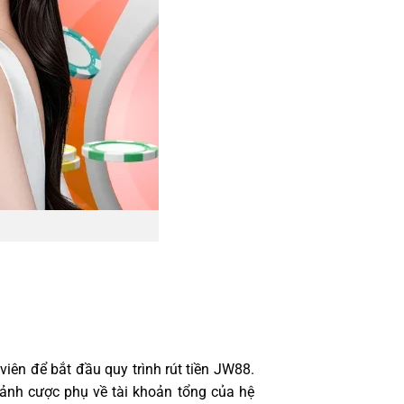
viên để bắt đầu quy trình rút tiền JW88.
sảnh cược phụ về tài khoản tổng của hệ