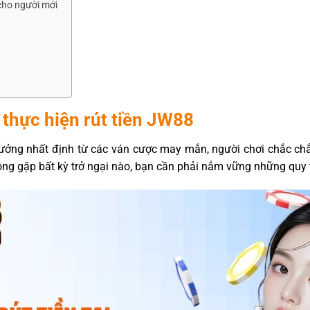
 cho người mới
 thực hiện rút tiền JW88
thưởng nhất định từ các ván cược may mắn, người chơi chắc chắ
không gặp bất kỳ trở ngại nào, bạn cần phải nắm vững những quy