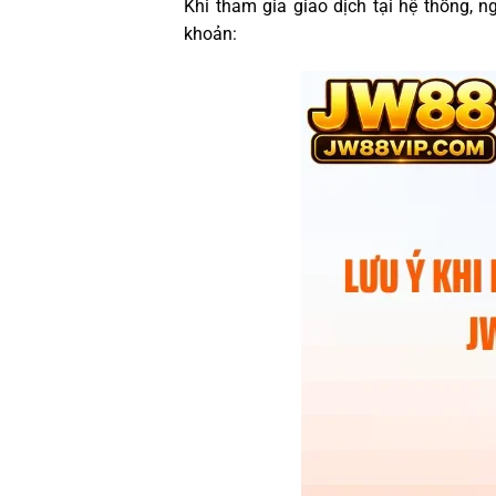
Khi tham gia giao dịch tại hệ thống, 
khoản: