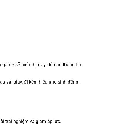
game sẽ hiển thị đầy đủ các thông tin
au vài giây, đi kèm hiệu ứng sinh động.
ài trải nghiệm và giảm áp lực.