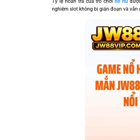
Tỷ lệ hoàn trả của trò chơi
nổ hũ
được 
nghiệm slot không bị gián đoạn và vẫn g