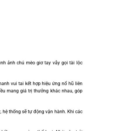
h ảnh chú mèo giơ tay vẫy gọi tài lộc
h vui tai kết hợp hiệu ứng nổ hũ liên
đều mang giá trị thưởng khác nhau, góp
 hệ thống sẽ tự động vận hành. Khi các