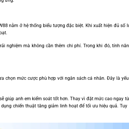
ng ứng.
8 nằm ở hệ thống biểu tượng đặc biệt. Khi xuất hiện đủ số l
oạt.
rải nghiệm mà không cần thêm chi phí. Trong khi đó, tính năn
lựa chọn mức cược phù hợp với ngân sách cá nhân. Đây là yếu
sẽ giúp anh em kiểm soát tốt hơn. Thay vì đặt mức cao ngay từ
 dụng chiến thuật tăng giảm linh hoạt để tối ưu hiệu quả. Tuy 