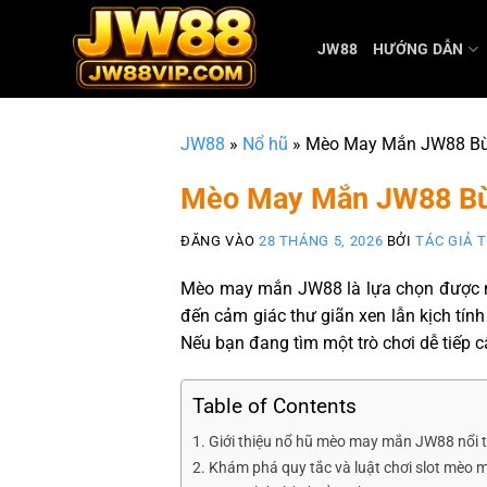
JW88
HƯỚNG DẪN
JW88
»
Nổ hũ
»
Mèo May Mắn JW88 Bùn
Mèo May Mắn JW88 Bùn
ĐĂNG VÀO
28 THÁNG 5, 2026
BỞI
TÁC GIẢ 
Mèo may mắn JW88 là lựa chọn được nh
đến cảm giác thư giãn xen lẫn kịch tính
Nếu bạn đang tìm một trò chơi dễ tiếp 
Table of Contents
Giới thiệu nổ hũ mèo may mắn JW88 nổi t
Khám phá quy tắc và luật chơi slot mèo