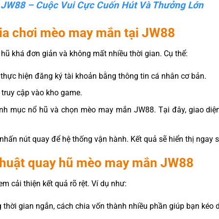
 JW88 – Cuộc Vui Cực Cuốn Hút Và Thưởng Lớn
ia chơi mèo may mắn tại JW88
 hũ khá đơn giản và không mất nhiều thời gian. Cụ thể:
thực hiện đăng ký tài khoản bằng thông tin cá nhân cơ bản.
 truy cập vào kho game.
anh mục nổ hũ và chọn mèo may mắn JW88. Tại đây, giao diện 
hấn nút quay để hệ thống vận hành. Kết quả sẽ hiển thị ngay s
thuật quay hũ mèo may mắn JW88
m cải thiện kết quả rõ rệt. Ví dụ như:
g thời gian ngắn, cách chia vốn thành nhiều phần giúp bạn kéo d