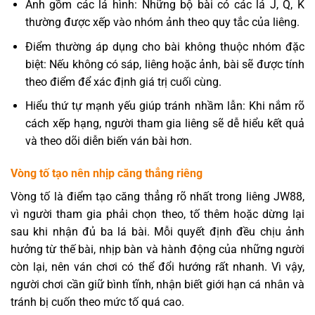
Ảnh gồm các lá hình: Những bộ bài có các lá J, Q, K
thường được xếp vào nhóm ảnh theo quy tắc của liêng.
Điểm thường áp dụng cho bài không thuộc nhóm đặc
biệt: Nếu không có sáp, liêng hoặc ảnh, bài sẽ được tính
theo điểm để xác định giá trị cuối cùng.
Hiểu thứ tự mạnh yếu giúp tránh nhầm lẫn: Khi nắm rõ
cách xếp hạng, người tham gia liêng sẽ dễ hiểu kết quả
và theo dõi diễn biến ván bài hơn.
Vòng tố tạo nên nhịp căng thẳng riêng
Vòng tố là điểm tạo căng thẳng rõ nhất trong liêng JW88,
vì người tham gia phải chọn theo, tố thêm hoặc dừng lại
sau khi nhận đủ ba lá bài. Mỗi quyết định đều chịu ảnh
hưởng từ thế bài, nhịp bàn và hành động của những người
còn lại, nên ván chơi có thể đổi hướng rất nhanh. Vì vậy,
người chơi cần giữ bình tĩnh, nhận biết giới hạn cá nhân và
tránh bị cuốn theo mức tố quá cao.