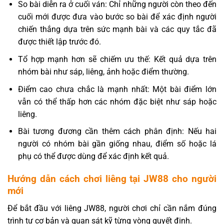
So bài diễn ra ở cuối ván: Chỉ những người còn theo đến
cuối mới được đưa vào bước so bài để xác định người
chiến thắng dựa trên sức mạnh bài và các quy tắc đã
được thiết lập trước đó.
Tổ hợp mạnh hơn sẽ chiếm ưu thế: Kết quả dựa trên
nhóm bài như sáp, liêng, ảnh hoặc điểm thường.
Điểm cao chưa chắc là mạnh nhất: Một bài điểm lớn
vẫn có thể thấp hơn các nhóm đặc biệt như sáp hoặc
liêng.
Bài tương đương cần thêm cách phân định: Nếu hai
người có nhóm bài gần giống nhau, điểm số hoặc lá
phụ có thể được dùng để xác định kết quả.
Hướng dẫn cách chơi liêng tại JW88 cho người
mới
Để bắt đầu với liêng JW88, người chơi chỉ cần nắm đúng
trình tự cơ bản và quan sát kỹ từng vòng quyết định.