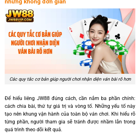
nhưng không đơn giản
Các quy tắc cơ bản giúp người chơi nhận diện ván bài rõ hơn
Để hiểu liêng JW88 đúng cách, cần nắm ba phần chính:
cách chia bài, thứ tự giá trị và vòng tố. Những yếu tố này
tạo nên khung vận hành của toàn bộ ván chơi. Khi hiểu rõ
từng phần, người tham gia sẽ tránh được nhầm lẫn trong
quá trình theo dõi kết quả.