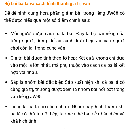
Bộ bài ba lá và cách hình thành giá trị ván
Để dễ hình dung hơn, phần giá trị bài trong liêng JW88 có
thể được hiểu qua một số điểm chính sau:
Mỗi người được chia ba lá bài: Đây là bộ bài riêng của
từng người, dùng để so sánh trực tiếp với các người
chơi còn lại trong cùng ván.
Giá trị bài được tính theo tổ hợp: Kết quả không chỉ dựa
vào một lá lớn nhất, mà phụ thuộc vào cách cả ba lá kết
hợp với nhau.
Sáp là nhóm bài đặc biệt: Sáp xuất hiện khi cả ba lá có
cùng giá trị, thường được xem là nhóm bài nổi bật trong
ván liêng JW88.
Liêng là ba lá liên tiếp nhau: Nhóm này hình thành khi
ba lá có thứ tự nối tiếp, tạo nên thế bài dễ nhận diện và
khá kịch tính.