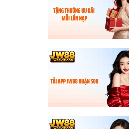
Mời bạn tham gia nhận thưởng k
Hội viên nhận được những gì từ
Việc tham gia vào các sự kiện ưu đãi không chỉ mang lạ
Giảm thiểu áp lực tài chính khi thua cược
Lợi ích lớn nhất từ các gói bảo hiểm và hoàn trả của
k
người chơi sẽ bớt căng thẳng hơn trước những biến độn
tài chính cá nhân.
Tăng tỷ lệ lợi nhuận trên mỗi đơn vị vốn
Bằng cách tận dụng các khoản tiền thưởng nạp, bạn đan