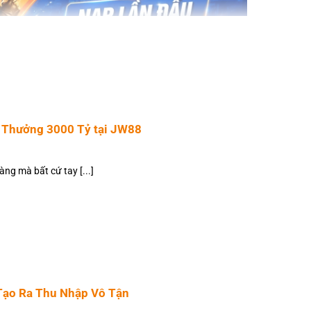
 Thưởng 3000 Tỷ tại JW88
đầu thưởng lên đến 18.888K
ng mà bất cứ tay [...]
 Tạo Ra Thu Nhập Vô Tận