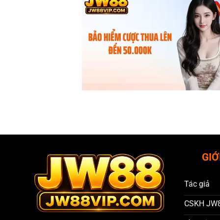
Nếu sau thời gian này người chơi vẫn chưa hoàn thành đ
JW88
nào, bạn nên kiểm tra kỹ phần “Điều khoản và đi
Lời kết
Khuyến mãi JW88
chính là chìa khóa vàng giúp cược t
thể thao đến quà tặng sảnh Nổ hũ, đều minh chứng cho
GIỚ
Tác giả
CSKH JW