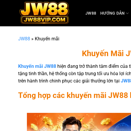
JW88
HƯỚNG DẪN
JW88
»
Khuyến mãi
Khuyến Mãi J
Khuyến mãi JW88
hiện đang trở thành tâm điểm của t
tặng tinh thần, hệ thống còn tập trung tối ưu hóa lợi íc
trên hành trình chinh phục các giải thưởng lớn tại
JW8
Tổng hợp các khuyến mãi JW88 