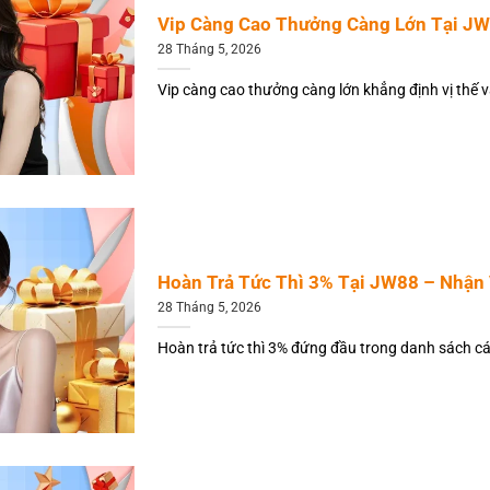
Điều này đồng nghĩa với việc tỷ lệ hoàn vốn (ROI) của bạn sẽ ca
Vip Càng Cao Thưởng Càng Lớn Tại J
28 Tháng 5, 2026
thấp
Vip càng cao thưởng càng lớn khẳng định vị thế và 
 giúp hội viên có cơ hội thử nghiệm hàng trăm tựa game khác n
me “hợp mệnh”, nắm bắt quy luật nổ hũ hoặc cách điều chỉnh sún
 đãi từ JW88
cần đặc biệt lưu ý đến tính minh bạch trong quá trình tham gia
Hoàn Trả Tức Thì 3% Tại JW88 – Nhận
i có quy định khác từ hệ thống.
28 Tháng 5, 2026
n như sử dụng phần mềm can thiệp kết quả hoặc phối hợp nhóm đ
Hoàn trả tức thì 3% đứng đầu trong danh sách các
i các khoản thắng cược liên quan để đảm bảo môi trường chơi 
ôn là điều kiện đi kèm không thể tách rời. Thông thường, tiền t
gày tùy theo quy định cụ thể của mỗi chương trình.