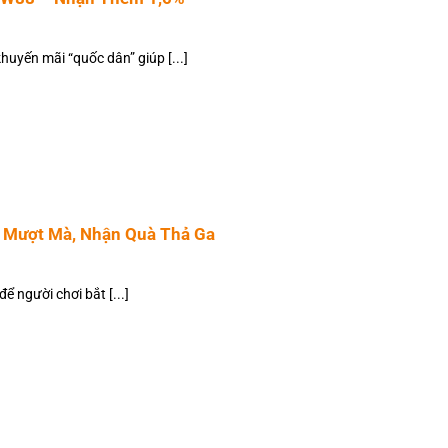
 thưởng 7 ngày nạp tối đa 88.888K
huyến mãi “quốc dân” giúp [...]
ài khoản của người chơi về lâu dài.
 Mượt Mà, Nhận Quà Thả Ga
ể người chơi bắt [...]
Khi biết rằng mình có một khoản “bảo hiểm” đứng sau,
ặt cược theo cảm xúc, từ đó bảo vệ an toàn cho nguồn
ng. Với cùng một số tiền bỏ ra, lượng vốn thực tế bạn