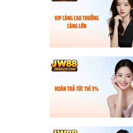
có trong tài khoản lại lớn hơn nhờ
khuyến mãi JW88
. 
mỗi phiên cược thắng.
Khám phá kho trò chơi đa dạng với chi phí 
Các chương trình tặng thưởng tại sảnh Bắn cá và Nổ hũ
gốc. Đây là điều kiện lý tưởng để bạn tìm ra dòng ga
Điều kiện quan trọng để nhận ưu
Để quá trình nhận thưởng diễn ra suôn sẻ, người chơi 
trình ưu đãi duy nhất trong cùng một thời điểm, trừ kh
Hội viên tuyệt đối không được có các hành vi gian lậ
thống có quyền hủy bỏ toàn bộ tiền thưởng và thu hồ
Ngoài ra, yếu tố về thời hạn và doanh thu vòng cược lu
qua một số vòng cược nhất định trong vòng 7 đến 30 n