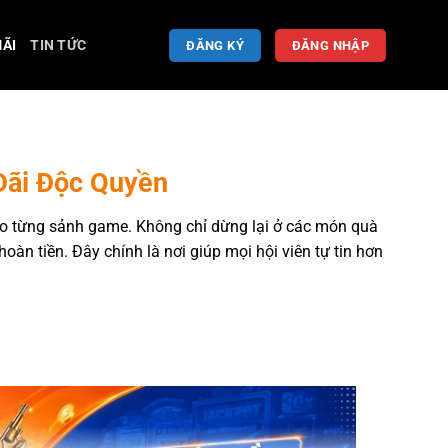
ÃI
TIN TỨC
ĐĂNG KÝ
ĐĂNG NHẬP
Đãi Độc Quyền
cho từng sảnh game. Không chỉ dừng lại ở các món quà
hoàn tiền. Đây chính là nơi giúp mọi hội viên tự tin hơn