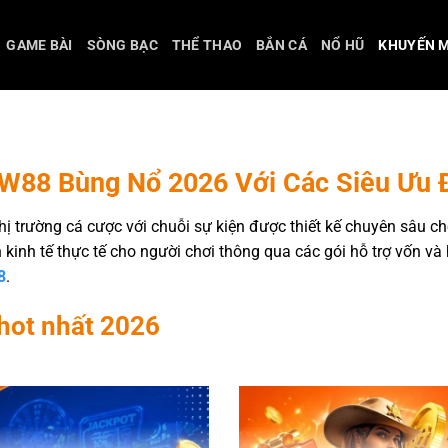
GAME BÀI
SÒNG BẠC
THỂ THAO
BẮN CÁ
NỔ HŨ
KHUYẾN M
W88 Bùng Nổ 2026 Với Các Siêu Ưu 
hị trường cá cược với chuỗi sự kiện được thiết kế chuyên sâu 
h kinh tế thực tế cho người chơi thông qua các gói hỗ trợ vốn và 
8
.
hot nhất 2026