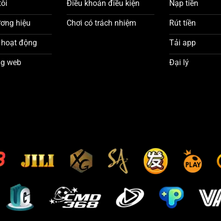
ôi
Điều khoản điều kiện
Nạp tiền
ương hiệu
Chơi có trách nhiệm
Rút tiền
 hoạt động
Tải app
ng web
Đại lý