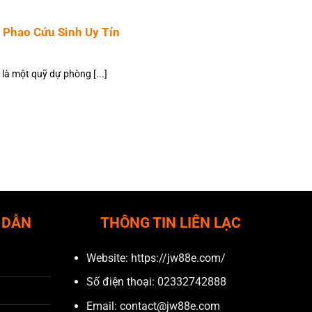
hồi. Vì vậy, trước khi tham gia bất kỳ gói
khuyến mãi
 Phao Cứu Sinh Uy Tín
là một quỹ dự phòng [...]
í trong năm 2026. Những sự kiện thực tế, từ bảo hiểm
 DẪN
THÔNG TIN LIÊN LẠC
Website:
https://jw88e.com/
Số điện thoại: 02332742888
Email:
contact@jw88e.com