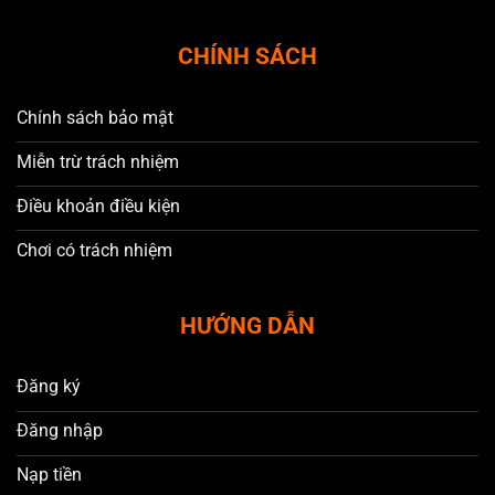
CHÍNH SÁCH
Chính sách bảo mật
Miễn trừ trách nhiệm
Điều khoản điều kiện
Chơi có trách nhiệm
HƯỚNG DẪN
Đăng ký
Đăng nhập
Nạp tiền