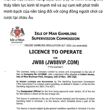
thấy tiềm lực kinh tế mạnh mẽ và sự cam kết phát triển
minh bạch của nền tảng đối với cộng đồng người chơi cá
cược tại châu Âu.