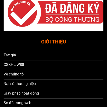
GIỚI THIỆU
Tác giả
CSKH JW88
Về chúng tôi
Đại sứ thương hiệu
Giấy phép hoạt động
Sơ đồ trang web