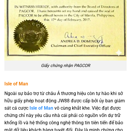
Giấy chứng nhận PAGCOR
Isle of Man
Ngoài sự bảo trợ từ châu Á thương hiệu còn tự hào khi sở
hữu giấy phép hoạt động JW88 được cấp bởi ủy ban giám
sát cá cược
Isle of Man
vô cùng khắt khe. Việc đạt được
chứng chỉ này yêu cầu nhà cái phải có nguồn vốn dự trữ
khổng lồ và hệ thống công nghệ thông tin tiên tiến để bảo
mật dữ liệu khách hàng tuyệt đối. Đây là minh chứng cho