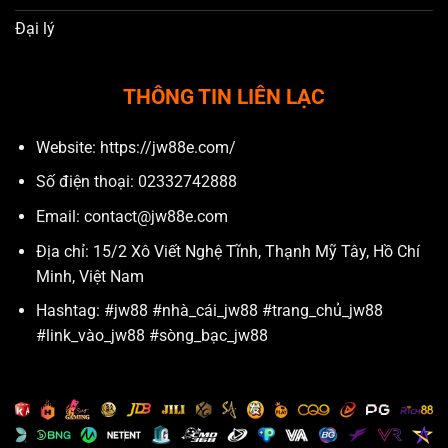
Đại lý
THÔNG TIN LIÊN LẠC
Website:
https://jw88e.com/
Số điện thoại: 02332742888
Email:
contact@jw88e.com
Địa chỉ: 15/2 Xô Viết Nghệ Tĩnh, Thạnh Mỹ Tây, Hồ Chí
Minh, Việt Nam
Hashtag: #jw88 #nhà_cái_jw88 #trang_chủ_jw88
#link_vào_jw88 #sòng_bạc_jw88