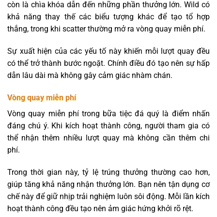
còn là chìa khóa dẫn đến những phần thưởng lớn. Wild có
khả năng thay thế các biểu tượng khác để tạo tổ hợp
thắng, trong khi scatter thường mở ra vòng quay miễn phí.
Sự xuất hiện của các yếu tố này khiến mỗi lượt quay đều
có thể trở thành bước ngoặt. Chính điều đó tạo nên sự hấp
dẫn lâu dài mà không gây cảm giác nhàm chán.
Vòng quay miễn phí
Vòng quay miễn phí trong bữa tiệc đá quý là điểm nhấn
đáng chú ý. Khi kích hoạt thành công, người tham gia có
thể nhận thêm nhiều lượt quay mà không cần thêm chi
phí.
Trong thời gian này, tỷ lệ trúng thưởng thường cao hơn,
giúp tăng khả năng nhận thưởng lớn. Bạn nên tận dụng cơ
chế này để giữ nhịp trải nghiệm luôn sôi động. Mỗi lần kích
hoạt thành công đều tạo nên ảm giác hứng khởi rõ rệt.