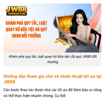
Khám phá quy tắc, luật quay hũ bữa tiệc đá quý JW88 đổi
thưởng
Hướng dẫn tham gia slot và chiến thuật tối ưu tại
JW88
Các bước thao tác được nhà cái tối ưu để đảm bảo ai cũng
có thể thực hiện nhanh chóng. Cụ thể: