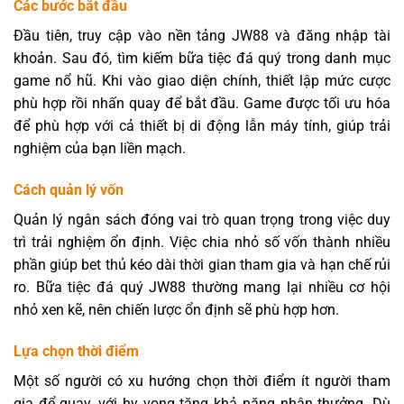
Các bước bắt đầu
Đầu tiên, truy cập vào nền tảng JW88 và đăng nhập tài
khoản. Sau đó, tìm kiếm bữa tiệc đá quý trong danh mục
game nổ hũ. Khi vào giao diện chính, thiết lập mức cược
phù hợp rồi nhấn quay để bắt đầu. Game được tối ưu hóa
để phù hợp với cả thiết bị di động lẫn máy tính, giúp trải
nghiệm của bạn liền mạch.
Cách quản lý vốn
Quản lý ngân sách đóng vai trò quan trọng trong việc duy
trì trải nghiệm ổn định. Việc chia nhỏ số vốn thành nhiều
phần giúp bet thủ kéo dài thời gian tham gia và hạn chế rủi
ro. Bữa tiệc đá quý JW88 thường mang lại nhiều cơ hội
nhỏ xen kẽ, nên chiến lược ổn định sẽ phù hợp hơn.
Lựa chọn thời điểm
Một số người có xu hướng chọn thời điểm ít người tham
gia để quay, với hy vọng tăng khả năng nhận thưởng. Dù